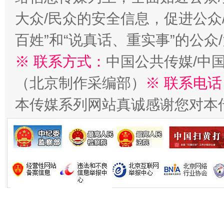
大众/民众的安全信息，促进公众
生
百姓”和“说真话、重实事”的公众
“刷贴”乱象丛生
※ 联系方式：
中国公共传媒/中
（北京制作采编部）
※ 联系电话
本传媒系列网站真诚感谢您对本
揭批美国五大"原罪"
"炒