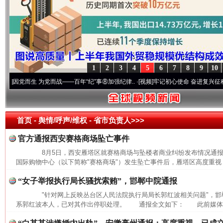
1
2
3
4
5
6
7
8
9
10
党而生 为党而战——百年“纪”事⑧加强纪律..
·[视频]
牢记初心使命 奋进复兴征程丨“转折
首页
- 舆情/呼声/维权 -
省市负责人>>>
官方通报西安赛格商场坠亡事件
8月5日，西安雁塔区就赛格商场与坠楼者商业纠纷发布情况通
国际购物中心（以下简称"赛格商场"）发生坠亡事件后，雁塔区高度重视，
“女子举报执行局长骚扰索贿”，邯郸中院通报
"针对网上反映丛台区人民法院执行局局长郭红波相关问题"，邯
网上购药对药下症？
系郭红波本人，已对其作出停职处理。 通报全文如下： 此前媒体报