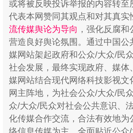
在谋一域中谋全局
或将被反映投诉举报的内容转至
代表本网赞同其观点和对其真实
流传媒舆论为导向
，强化反腐和
营造良好舆论氛围。通过中国公共
媒网站架起政府和公众/大众/民
社会发展，最终实现政府、媒体、
习近平的博鳌关键词
媒网站结合现代网络科技影视文
魏明亮
网主阵地，为社会公众/大众/民
众/大众/民众对社会公共意识、
化传媒合作交流，合法有效地为公
络信息传媒为主，全面贴近公众/