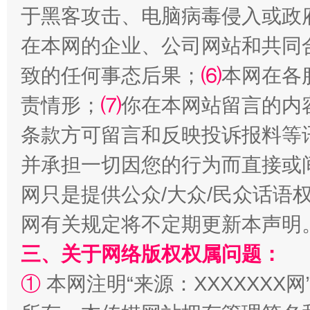
站台名比不上好声名
于黑客攻击、电脑病毒侵入或政
在本网的企业、公司网站和共同
致的任何事态后果；
⑹
本网在各
责情形；
⑺
你在本网站留言的内
条款方可留言和反映投诉报料等
并承担一切因您的行为而直接或
网只是提供公众/大众/民众话语
漫山遍野的桃花与雪山、麦地、白藏房
除了
网有关规定将不定期更新本声明
三、关于网络版权权属问题：
①
本网注明“来源：XXXXXXX网