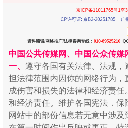
京ICP备11011765号1至3
ICP许可证: 京B2-20251785
广
生
“刷贴”乱象丛生
资料编辑/网络推广/法律咨询专线：
010-89525216
QQ
中国公共传媒网、中国公众传媒
一、
遵守各国有关法律、法规，
担法律范围内因你的网络行为，
成伤害和损失的法律和经济责任
和经济责任。维护各国宪法，保
揭批美国五大"原罪"
"炒
网站中的部份信息若无意中涉及
在第一时间作出反映或更正。特