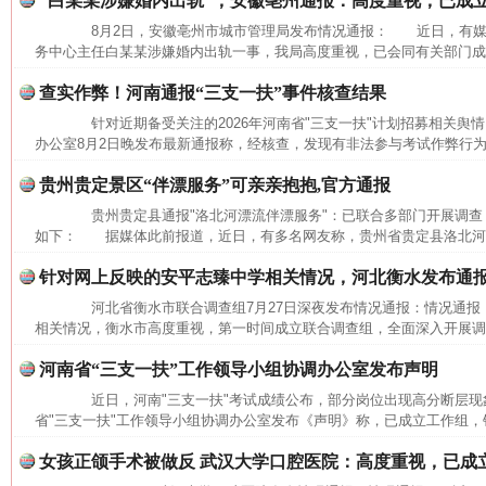
“白某某涉嫌婚内出轨”，安徽亳州通报：高度重视，已成
8月2日，安徽亳州市城市管理局发布情况通报： 近日，有媒
务中心主任白某某涉嫌婚内出轨一事，我局高度重视，已会同有关部门成立
查实作弊！河南通报“三支一扶”事件核查结果
针对近期备受关注的2026年河南省"三支一扶"计划招募相关舆情
办公室8月2日晚发布最新通报称，经核查，发现有非法参与考试作弊行为
贵州贵定景区“伴漂服务”可亲亲抱抱,官方通报
贵州贵定县通报"洛北河漂流伴漂服务"：已联合多部门开展调查
这是一记警钟！
谢
如下： 据媒体此前报道，近日，有多名网友称，贵州省贵定县洛北河（
针对网上反映的安平志臻中学相关情况，河北衡水发布通
河北省衡水市联合调查组7月27日深夜发布情况通报：情况通
相关情况，衡水市高度重视，第一时间成立联合调查组，全面深入开展调查
河南省“三支一扶”工作领导小组协调办公室发布声明
近日，河南"三支一扶"考试成绩公布，部分岗位出现高分断层现象
省"三支一扶"工作领导小组协调办公室发布《声明》称，已成立工作组，针
女孩正颌手术被做反 武汉大学口腔医院：高度重视，已成