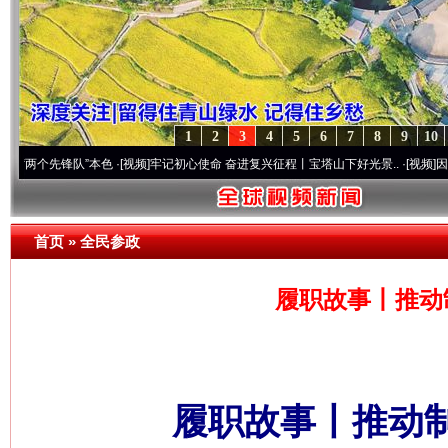
1
2
3
4
5
6
7
8
9
10
先锋队”本色
·[视频]
牢记初心使命 奋进复兴征程丨宝塔山下好光景..
·[视频]
因党而生 为
首页
»
全民参政
履职故事丨推动
履职故事丨推动