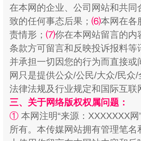
在本网的企业、公司网站和共同
致的任何事态后果；
⑹
本网在各
责情形；
⑺
你在本网站留言的内
揭批美国五大"原罪"
"炒
条款方可留言和反映投诉报料等
并承担一切因您的行为而直接或
网只是提供公众/公民/大众/民
法律法规及行业规定和国际互联
三、关于网络版权权属问题：
①
本网注明“来源：XXXXXXX网
所有。本传媒网站拥有管理笔名
解纷+调解+退费，一次搞定