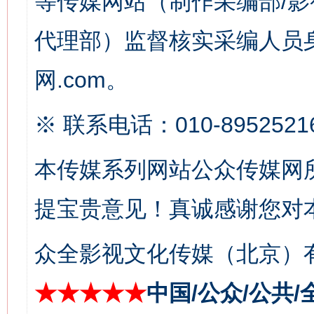
等传媒网站（制作采编部/影
代理部）监督核实采编人员身
这是一记警钟！
谢
网.com。
※ 联系电话：010-8952521
本传媒系列网站公众传媒网
提宝贵意见！真诚感谢您对
今
在谋一域中谋全局
众全影视文化传媒（北京）有
★★★★★
中国/公众/公共/