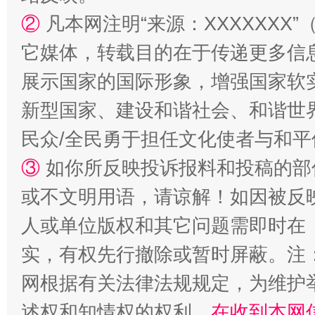
②
凡本网注明“来源：XXXXXX
它媒体，转载目的在于传递更多信
漫山遍野的桃花与雪山、麦地、白藏房
除了
展示国家的国际形象，增强国家软
新型国家、建设和谐社会、和谐世界
民众/全民勇于担任文化使者与和
③
如你所反映投诉报料和投稿的部
或不文明用语，请谅解！如因被反
人或单位版权和其它问题需即时在
招工难、用工荒背后
实，有权先行撤除或暂时屏蔽。注
网根据有关法律法规规定，为维护
述权和知情权的权利，
在收到本网