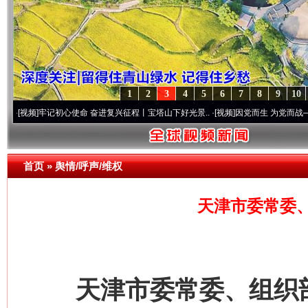
1
2
3
4
5
6
7
8
9
10
牢记初心使命 奋进复兴征程丨宝塔山下好光景..
·[视频]
因党而生 为党而战——百年“纪”
首页
»
舆情/呼声/维权
天津市委常委
天津市委常委、组织部