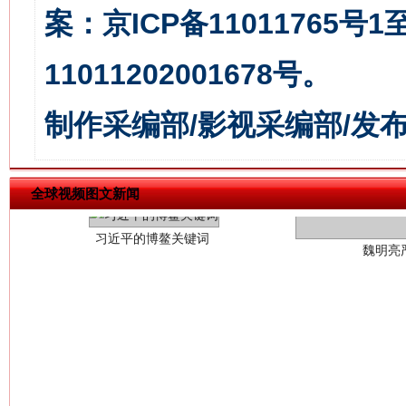
案：京ICP备11011765号
11011202001678号。
制作采编部/影视采编部/发
习近平的博鳌关键词
魏明亮
全球视频图文新闻
生
“刷贴”乱象丛生