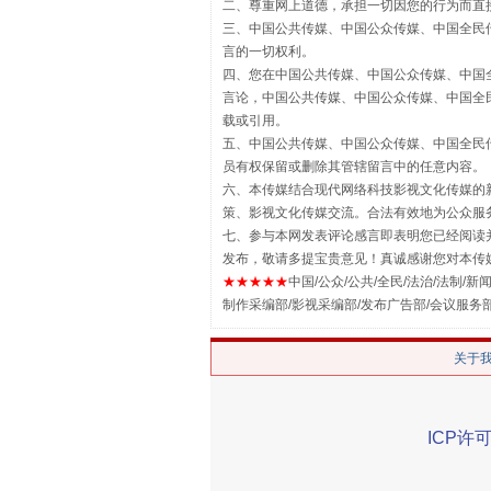
二、尊重网上道德，承担一切因您的行为而直
三、中国公共传媒、中国公众传媒、中国全民传媒China 
言的一切权利。
四、您在中国公共传媒、中国公众传媒、中国全民传媒Chin
言论，中国公共传媒、中国公众传媒、中国全民传媒China
载或引用。
揭批美国五大"原罪"
五、中国公共传媒、中国公众传媒、中国全民传媒China 
员有权保留或删除其管辖留言中的任意内容。
六、本传媒结合现代网络科技影视文化传媒的新
策、影视文化传媒交流。合法有效地为公众服
七、参与本网发表评论感言即表明您已经阅读并
发布，敬请多提宝贵意见！真诚感谢您对本传
★★★★★
中国/公众/公共/全民/法治/法制/新闻
制作采编部/影视采编部/发布广告部/会议服务
关于
ICP许可
解纷+调解+退费，一次搞定