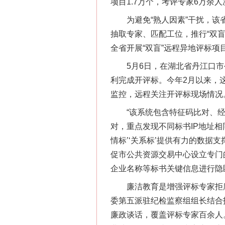
项目1.7万个，考评专家6万余人
为避免“熟人因素”干扰，该省
抽取专家、匹配工位，推行“双
全省开展“双盲”远程异地评标项
5月6日，在湖北省丹江口市公
网上购药对药下症？
利完成开评标。今年2月以来，
监控，远程关注开评标现场情况
“该系统包含特征码比对、经
对，重点发现不同标书IP地址
情标’‘关系标’提供有力的数
促市公共资源交易中心设立专门
企业名称等标书关键信息进行隐
廉洁教育是增强评标专家拒腐
委第五派驻纪检监察组组长结合
这是一记警钟！
廉政谈话，覆盖评标专家百余人