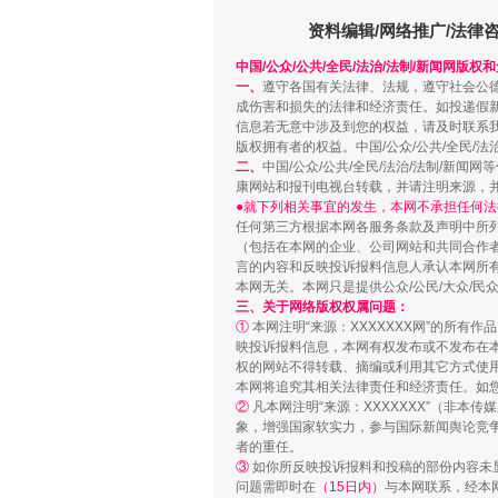
资料编辑/网络推广/法律
中国/公众/公共/全民/法治/法制/新闻网版权
一、
遵守各国有关法律、法规，遵守社会公
成伤害和损失的法律和经济责任。如投递假
信息若无意中涉及到您的权益，请及时联系
版权拥有者的权益。中国/公众/公共/全民/法
二、
中国/公众/公共/全民/法治/法制/
康网站和报刊电视台转载，并请注明来源，
●就下列相关事宜的发生，本网不承担任何法
任何第三方根据本网各服务条款及声明中所
站台名比不上好声名
（包括在本网的企业、公司网站和共同合作
言的内容和反映投诉报料信息人承认本网所
本网无关。本网只是提供公众/公民/大众/
三、关于网络版权权属问题：
①
本网注明“来源：XXXXXXX网”的所有
映投诉报料信息，本网有权发布或不发布在
权的网站不得转载、摘编或利用其它方式使用
本网将追究其相关法律责任和经济责任。如
②
凡本网注明“来源：XXXXXXX”（非
象，增强国家软实力，参与国际新闻舆论竞争
者的重任。
③
如你所反映投诉报料和投稿的部份内容未
问题需即时在
（15日内）
与本网联系，经本