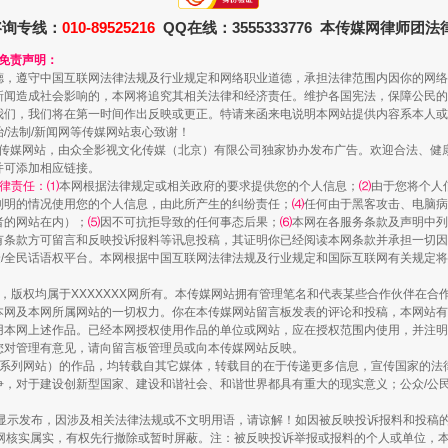
咨询专线：
010-89525216
QQ在线：3555333776 本传媒网律师团
和免责声明：
德，遵守中国互联网法律法规及行业规定和网络职业道德，承担法律范围内因你的网络
新闻造成社会影响的，本网将追究其相关法律和经济责任。维护各国宪法，保障公民的
我们，我们将在第一时间作出反映或更正。特请来函来电说明本网站提供内容系本人或
治/法制/新闻网等传媒网站衷心致谢！
新闻网等传媒网站，由众全影视文化传媒（北京）有限公司独家协办发布广告。欢迎合法、
并可添加相应链接。
律责任：⑴
本网根据法律规定或相关政府的要求提供您的个人信息；
⑵
由于您将个人
列明的情况使用您的个人信息，由此所产生的纠纷责任；
⑷
任何由于黑客攻击、电脑病
走近一线检察官
者的网站在内）；
⑸
因不可抗拒导致的任何事态后果；
⑹
本网在各服务条款及声明中列
有条款方可留言和反映投诉报料等讯息投稿，其证明你已经阅读本网条款并承担一切因
民众/全民话语权平台。本网根据中国互联网法律法规及行业规定和国际互联网有关规定
作品，版权均属于XXXXXXX网所有。本传媒网站拥有管理笔名和代表某些合作伙伴在
本网及本网所属网站的一切权力。你在本传媒网站留言板发表的评论和投稿，本网站有
本网上述作品。已经本网授权使用作品的单位或网站，应在授权范围内使用，并注明“来
您对管理有意见，请向留言板管理员或向本传媒网站反映。
本传媒系列网站）的作品，均转载自其它媒体，转载目的在于传递更多信息，宣传国家的
，对于建设创新型国家、建设和谐社会、和谐世界都具有重大的现实意义；公众/公民/
显示发布，因涉及相关法律法规或不文明用语，请谅解！如因被反映投诉报料和投稿
网核实属实，有权先行撤除或暂时屏蔽。注：被反映投诉举报或报料的个人或单位，