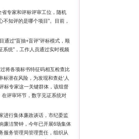
全省专家和评标评审工位，随机
心不知评的是哪个项目”。目前，
通过“盲抽+盲评”评标模式，顺
“神药”背后的真相
证系统”，工作人员通过实时视频
过将各项标书特征码相互检查比
串标潜在风险，为发现和查处‘人
焦评标专家这一关键群体，该组督
。在评审环节，数字见证系统对
家进行集体廉政谈话，市纪委监
响廉洁警钟，今年已开展6场集体
法官巧妙执行解纠纷
务服务管理局管理责任，组织从