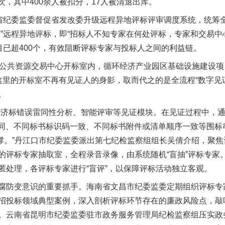
次，其中400余人被扣分，17人被清退出库。
纪委监委督促省发改委升级远程异地评标评审调度系统，统筹
盲”远程异地评标，即“招标人不知专家在何处评标，专家和交易中
目已超400个，有效阻断评标专家与投标人之间的利益链。
共资源交易中心开标室内，循环经济产业园区基础设施建设项目
茶叶“炒上天”
这里的开标室不再有见证人的身影，取而代之的是全流程“数字见
。
济标错误雷同性分析、智能评审等见证模块。在见证过程中，通
相同、不同标书标识码一致、不同标书附件或清单顺序一致等围标
据支撑。”丹江口市纪委监委派出第七纪检监察组组长吴倩介绍，聚
的评标专家抽取室，全程录音录像，由系统随机“盲抽”评标专家
匿处理，各评标专家进行“盲评”，以保障评标活动独立客观。
防变意识的重要抓手。海南省文昌市纪委监委定期组织评标专
招投标领域典型案例，深入剖析评标环节存在的廉政风险点，敲
谢谢有你温暖了四季
。云南省昆明市纪委监委驻市政务服务管理局纪检监察组压实政