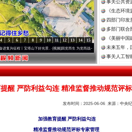
事关公共资
《生态环境
读
四部门印发
多部门联合
《美丽中国
4
5
6
7
8
9
10
11
12
13
14
15
未来五年，
程丨宝塔山下好光景..
·[视频]
因党而生 为党而战——百年“纪”事⑧加强纪律..
·[视频]
事关人工智
提醒 严防利益勾连 精准监督推动规范评
发布时间：2025-06-06 来源：
中央
加强教育提醒 严防利益勾连
精准监督推动规范评标专家管理