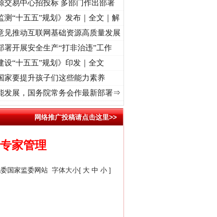
源交易中心招投标 多部门作出部署
监测“十五五”规划》发布｜全文｜解
意见推动互联网基础资源高质量发展
部署开展安全生产“打非治违”工作
建设“十五五”规划》印发｜全文
国家要提升孩子们这些能力素养
牢记初心使命 奋进复兴征程丨“转折之城”激荡..
·[视频]
牢记初心使命 奋进复兴征程丨红船
能发展，国务院常务会作最新部署⇒
网络推广投稿请点击这里>>
标专家管理
纪委国家监委网站
字体大小[
大
中
小
]