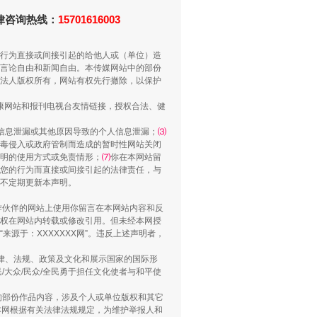
法律咨询热线：
15701616003
行为直接或间接引起的给他人或（单位）造
言论自由和新闻自由。本传媒网站中的部份
法人版权所有，网站有权先行撤除，以保护
健康网站和报刊电视台友情链接，授权合法、健
信息泄漏或其他原因导致的个人信息泄漏；
⑶
毒侵入或政府管制而造成的暂时性网站关闭
“谁都不怕”的他落马了
明的使用方式或免责情形；
⑺
你在本网站留
您的行为而直接或间接引起的法律责任，与
将不定期更新本声明。
合作伙伴的网站上使用你留言在本网站内容和反
权在网站内转载或修改引用。但未经本网授
源于：XXXXXXX网”。违反上述声明者，
法律、法规、政策及文化和展示国家的国际形
大众/民众/全民勇于担任文化使者与和平使
的部份作品内容，涉及个人或单位版权和其它
本网根据有关法律法规规定，为维护举报人和