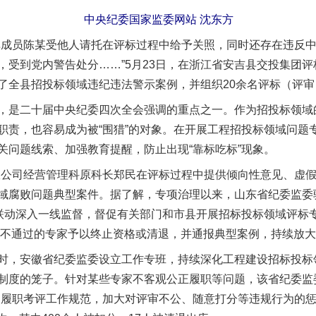
中央纪委国家监委网站 沈东方
成员陈某受他人请托在评标过程中给予关照，同时还存在违反中
，受到党内警告处分……”5月23日，在浙江省安吉县交投集团
了全县招投标领域违纪违法警示案例，并组织20余名评标（评
是二十届中央纪委四次全会强调的重点之一。作为招投标领域
职责，也容易成为被“围猎”的对象。在开展工程招投标领域问题
关问题线索、加强教育提醒，防止出现“靠标吃标”现象。
司经营管理科原科长郑民在评标过程中提供倾向性意见、虚假
域腐败问题典型案件。据了解，专项治理以来，山东省纪委监委
”联动深入一线监督，督促有关部门和市县开展招标投标领域评标
复核不通过的专家予以终止资格或清退，并通报典型案例，持续放
，安徽省纪委监委设立工作专班，持续深化工程建设招标投标
制度的笼子。针对某些专家不客观公正履职等问题，该省纪委监
家履职考评工作规范，加大对评审不公、随意打分等违规行为的