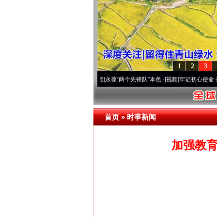
1
2
3
周年 深刻改变雪域高原..
·[视频]
永葆“两个先锋队”本色
·[视频]
牢记初心使命 奋进复兴征
首页
»
时事新闻
加强教育