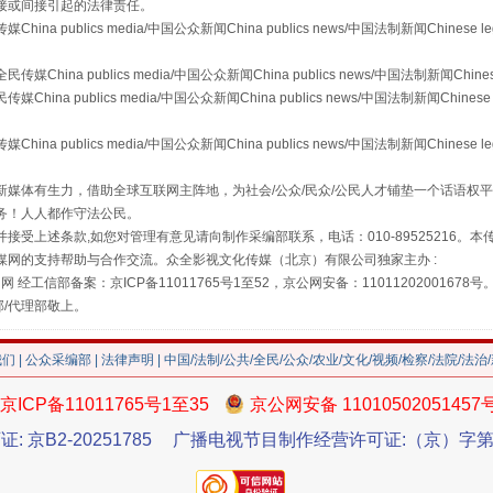
接或间接引起的法律责任。
publics media/中国公众新闻China publics news/中国法制新闻Chinese l
a publics media/中国公众新闻China publics news/中国法制新闻Chinese
 publics media/中国公众新闻China publics news/中国法制新闻Chinese 
"炒鞋教程"里的骗局
publics media/中国公众新闻China publics news/中国法制新闻Chinese l
媒体有生力，借助全球互联网主阵地，为社会/公众/民众/公民人才铺垫一个话语权平
务！人人都作守法公民。
接受上述条款,如您对管理有意见请向制作采编部联系，电话：010-89525216。
媒网的支持帮助与合作交流。众全影视文化传媒（北京）有限公司独家主办 :
网 经工信部备案：京ICP备11011765号1至52，京公网安备：11011202001678号
部/代理部敬上。
我们
|
公众采编部
|
法律声明
| 中国/法制/公共/全民/公众/农业/文化/视频/检察/法院/法治
京ICP备11011765号1至35
京公网安备 11010502051457
珠宝鉴定乱象
证: 京B2-20251785
广播电视节目制作经营许可证:（京）字第3