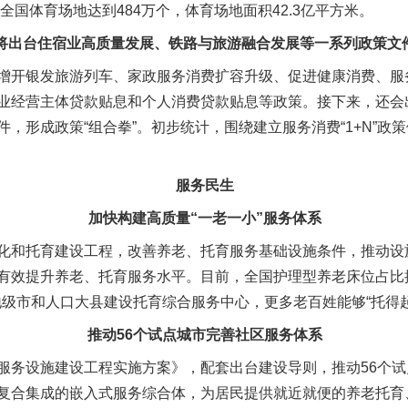
全国体育场地达到484万个，体育场地面积42.3亿平方米。
将出台住宿业高质量发展、铁路与旅游融合发展等一系列政策文
开银发旅游列车、家政服务消费扩容升级、促进健康消费、服
业经营主体贷款贴息和个人消费贷款贴息等政策。接下来，还会
，形成政策“组合拳”。初步统计，围绕建立服务消费“1+N”政
服务民生
加快构建高质量“一老一小”服务体系
和托育建设工程，改善养老、托育服务基础设施条件，推动设
有效提升养老、托育服务水平。目前，全国护理型养老床位占比提高
个地级市和人口大县建设托育综合服务中心，更多老百姓能够“托得起”
推动56个试点城市完善社区服务体系
务设施建设工程实施方案》，配套出台建设导则，推动56个试
复合集成的嵌入式服务综合体，为居民提供就近就便的养老托育