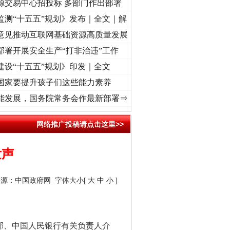
源交易中心招投标 多部门作出部署
监测“十五五”规划》发布｜全文｜解
意见推动互联网基础资源高质量发展
部署开展安全生产“打非治违”工作
建设“十五五”规划》印发｜全文
国家要提升孩子们这些能力素养
心使命 奋进复兴征程丨“转折之城”激荡..
·[视频]
牢记初心使命 奋进复兴征程丨红船起航处
能发展，国务院常务会作最新部署⇒
网络推广投稿请点击这里>>
发声
来源：
中国政府网
字体大小[
大
中
小
]
部、中国人民银行有关负责人介