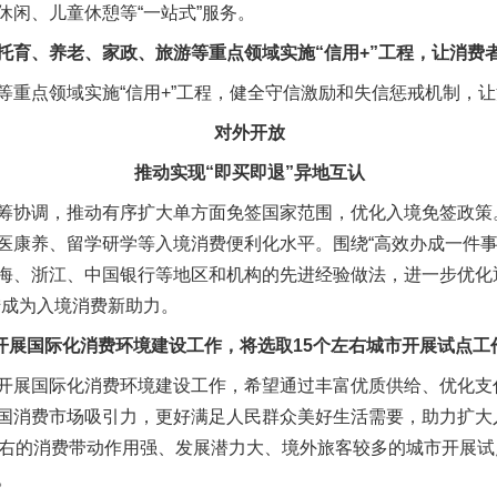
休闲、儿童休憩等“一站式”服务。
茶叶“炒上天”
、养老、家政、旅游等重点领域实施“信用+”工程，让消费
点领域实施“信用+”工程，健全守信激励和失信惩戒机制，让
对外开放
推动实现“即买即退”异地互认
协调，推动有序扩大单方面免签国家范围，优化入境免签政策
医康养、留学研学等入境消费便利化水平。围绕“高效办成一件事
海、浙江、中国银行等地区和机构的先进经验做法，进一步优化
措成为入境消费新助力。
谢谢有你温暖了四季
开展国际化消费环境建设工作，将选取15个左右城市开展试点工
展国际化消费环境建设工作，希望通过丰富优质供给、优化支
国消费市场吸引力，更好满足人民群众美好生活需要，助力扩大
左右的消费带动作用强、发展潜力大、境外旅客较多的城市开展
。