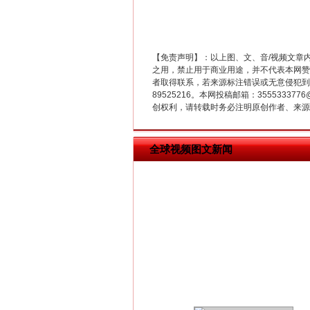
【免责声明】：以上图、文、音/视频文章
之用，禁止用于商业用途，并不代表本网赞
者取得联系，若来源标注错误或无意侵犯到您的
在谋一域中谋全局
89525216。本网投稿邮箱：355533
创权利，请转载时务必注明原创作者、来源：
全球视频图文新闻
习近平的博鳌关键词