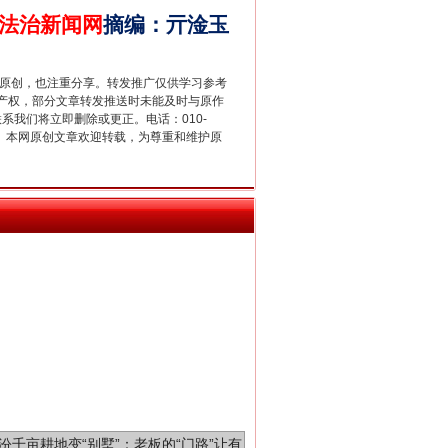
法治新闻网
摘编
：
亓淦玉
重原创，也注重分享。转发推广仅供学习参考
产权，部分文章转发推送时未能及时与原作
新中国诞生的见证
联系我们将立即删除或更正。电话：010-
2 1号。本网原创文章欢迎转载，为尊重和维护原
千亩耕地变“别墅”