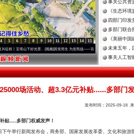
事关公共资
《生态环境
读
四部门印发
多部门联合
《美丽中国
4
5
6
7
8
9
10
11
12
13
14
15
未来五年，
宝塔山下好光景..
·[视频]
因党而生 为党而战——百年“纪”事⑧加强纪律..
·[视频]
牢记初
事关人工智
25000场活动、超3.3亿元补贴......多部门
发布时间：2025-09-18 
贴......多部门权威发声！
下午举行新闻发布会，商务部、国家发展改革委、文化和旅游