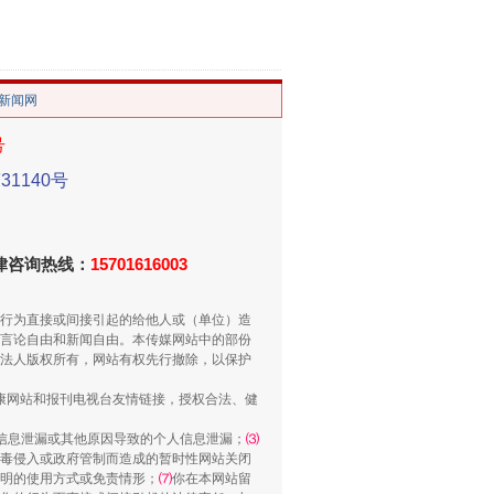
。
/新闻网
号
1140号
重拳出击！专项整治午间酒驾
法律咨询热线：
15701616003
行为直接或间接引起的给他人或（单位）造
言论自由和新闻自由。本传媒网站中的部份
法人版权所有，网站有权先行撤除，以保护
健康网站和报刊电视台友情链接，授权合法、健
信息泄漏或其他原因导致的个人信息泄漏；
⑶
毒侵入或政府管制而造成的暂时性网站关闭
明的使用方式或免责情形；
⑺
你在本网站留
“谁都不怕”的他落马了