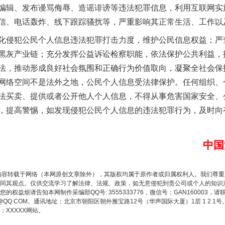
编辑、发布谩骂侮辱、造谣诽谤等违法犯罪信息，利用互联网实
信、电话轰炸、线下跟踪骚扰等，严重影响其正常生活、工作以
侵犯公民个人信息违法犯罪打击力度，维护公民信息权益；严
黑灰产业链；充分发挥公益诉讼检察职能，依法保护公共利益，
法，推动形成良好社会氛围和正确行为价值取向，凝聚全社会保
网络空间不是法外之地，公民个人信息受法律保护。任何组织、
法买卖、提供或者公开他人个人信息，不得从事危害国家安全、
谢谢有你温暖了四季
，提高警惕，如发现侵犯公民个人信息的违法犯罪行为，及时向
中国
内容转载于网络（本网原创文章除外），其版权均属于原作者或归属权利人。我们尊
同其观点。仅供交流学习了解法律、法规、政策，如无意侵犯到贵公司或个人的知识
权益烦请告知本网制作采编部QQ号: 3555333776，微信号：GAN160003，请
3776@QQ.COM。通讯地址：北京市朝阳区朝外雅宝路12号（华声国际大厦）1层 1 
XXXXX网站。