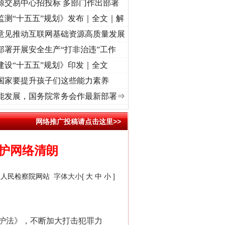
源交易中心招投标 多部门作出部署
监测“十五五”规划》发布｜全文｜解
意见推动互联网基础资源高质量发展
部署开展安全生产“打非治违”工作
建设“十五五”规划》印发｜全文
国家要提升孩子们这些能力素养
]
牢记初心使命 奋进复兴征程丨“转折之城”激荡..
·[视频]
牢记初心使命 奋进复兴征程丨红
能发展，国务院常务会作最新部署⇒
网络推广投稿请点击这里>>
护网络清朗
高人民检察院网站
字体大小[
大
中
小
]
护法》，不断加大打击犯罪力