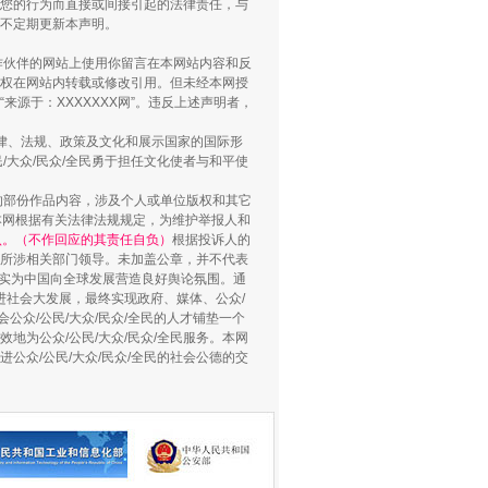
您的行为而直接或间接引起的法律责任，与
将不定期更新本声明。
合作伙伴的网站上使用你留言在本网站内容和反
权在网站内转载或修改引用。但未经本网授
源于：XXXXXXX网”。违反上述声明者，
法律、法规、政策及文化和展示国家的国际形
大众/民众/全民勇于担任文化使者与和平使
的部份作品内容，涉及个人或单位版权和其它
本网根据有关法律法规规定，为维护举报人和
认。（不作回应的其责任自负）
根据投诉人的
至所涉相关部门领导。未加盖公章，并不代表
督，实为中国向全球发展营造良好舆论氛围。通
用生命托举生命
促进社会大发展，最终实现政府、媒体、公众/
公众/公民/大众/民众/全民的人才铺垫一个
地为公众/公民/大众/民众/全民服务。本网
进公众/公民/大众/民众/全民的社会公德的交