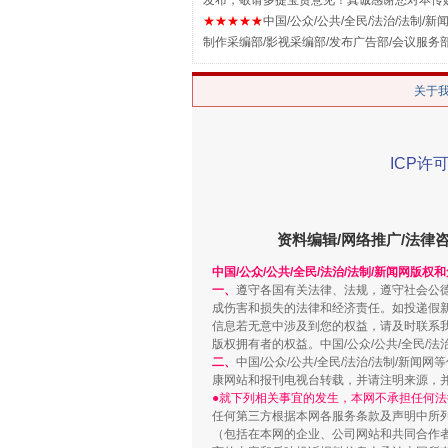
发布，敬请多提宝贵意见！真诚感谢您对本传
★★★★★
中国/公众/公共/全民/法治/法制/新闻
制作采编部/影视采编部/发布广告部/会议服务
关于
ICP许可
解纷+调解+退费，一次搞定
资料编辑/网络推广/法律
中国/公众/公共/全民/法治/法制/新闻网版权
一、
遵守各国有关法律、法规，遵守社会公
成伤害和损失的法律和经济责任。如投递假
信息若无意中涉及到您的权益，请及时联系
版权拥有者的权益。中国/公众/公共/全民/法
二、
中国/公众/公共/全民/法治/法制/
康网站和报刊电视台转载，并请注明来源，
●就下列相关事宜的发生，本网不承担任何法
任何第三方根据本网各服务条款及声明中所
（包括在本网的企业、公司网站和共同合作
站台名比不上好声名