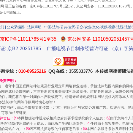
媒网的支持帮助与合作交流。众全影视文化传媒（北京）有限公司独家主办 :
网 经工信部备案：京ICP备11011765号1至52，京公网安备：11011202001678号
部/代理部敬上。
我们
|
公众采编部
|
法律声明
| 中国/法制/公共/全民/公众/农业/文化/视频/检察/法院/法治
京ICP备11011765号1至35
京公网安备 11010502051457
证: 京B2-20251785
广播电视节目制作经营许可证:（京）字第3
珠宝鉴定乱象
咨询专线：
010-89525216
QQ在线：3555333776 本传媒网律师团
和免责声明：
德，遵守中国互联网法律法规及行业规定和网络职业道德，承担法律范围内因你的网络
新闻造成社会影响的，本网将追究其相关法律和经济责任。维护各国宪法，保障公民的
我们，我们将在第一时间作出反映或更正。特请来函来电说明本网站提供内容系本人或
治/法制/新闻网等传媒网站衷心致谢！
新闻网等传媒网站，由众全影视文化传媒（北京）有限公司独家协办发布广告。欢迎合法、
并可添加相应链接。
律责任：⑴
本网根据法律规定或相关政府的要求提供您的个人信息；
⑵
由于您将个人
列明的情况使用您的个人信息，由此所产生的纠纷责任；
⑷
任何由于黑客攻击、电脑病
者的网站在内）；
⑸
因不可抗拒导致的任何事态后果；
⑹
本网在各服务条款及声明中列