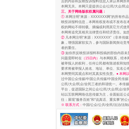
言的内容和反映投诉报料信息人承认本网所
本网无关。本网只是提供公众/公民/大众/
三、关于网络版权权属问题：
①
本网注明“来源：XXXXXXX网”的所有
映投诉报料信息，本网有权发布或不发布在
权的网站不得转载、摘编或利用其它方式使用
本网将追究其相关法律责任和经济责任。如
②
凡本网注明“来源：XXXXXXX”（非
象，增强国家软实力，参与国际新闻舆论竞争
者的重任。
③
如你所反映投诉报料和投稿的部份内容未
问题需即时在
（15日内）
与本网联系，经本
被举报人的权利，任何公民都有陈述权和知
要求将被举报人姓名、地址、单位、实名公布
本网赞同其观点和对其真实性负责。
漫山遍野的桃花与雪山、麦地、白
● 本
过中国公众传媒/中国公共传媒/中国全民传媒
公民/大众/民众/全民三者的和谐统一。本传
平台，促进国际之间公众/公民/大众/民众/
站以互联网网络信息传媒为主，全面贴近公众/
往；展现“服务百姓”和“说真话、重实事”的公
※ 联系方式：
中国/公众/公共/全民/法治/