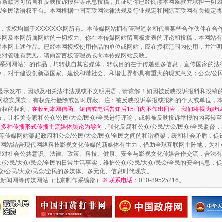
有条款方可留言和反映投诉报料等讯息投稿，其证明你已经阅读本网条款并承担一切因
走近一线检察官
民众/全民话语权平台。本网根据中国互联网法律法规及行业规定和国际互联网有关规定
作品，版权均属于XXXXXXX网所有。本传媒网站拥有管理笔名和代表某些合作伙伴在
本网及本网所属网站的一切权力。你在本传媒网站留言板发表的评论和投稿，本网站有
本网上述作品。已经本网授权使用作品的单位或网站，应在授权范围内使用，并注明“来
您对管理有意见，请向留言板管理员或向本传媒网站反映。
本传媒系列网站）的作品，均转载自其它媒体，转载目的在于传递更多信息，宣传国家的
，对于建设创新型国家、建设和谐社会、和谐世界都具有重大的现实意义；公众/公民/
显示发布，因涉及相关法律法规或不文明用语，请谅解！如因被反映投诉报料和投稿
网核实属实，有权先行撤除或暂时屏蔽。注：被反映投诉举报或报料的个人或单位，
情权的权利，
在收到本网信函、短信或电话告知后15日内不作出回应，我们将视为默
，让相关专家和公众/公民/大众/民众/全民进行评论，或将被反映投诉举报的内容转
藏房
网以多种传播形式传播主流媒体舆论为导向
除了知识还要"留白"
，强化反腐和公众/公民/大众/民众/全民监
等传媒网站架起政府和公众/公民/大众/民众/全民之间的和谐桥梁，缓和社会矛盾，
媒网站结合现代网络科技影视文化传媒的新媒体有生力，借助全球互联网主阵地，为社会
全民对社会公共意识、法律、政策、科技、健康、安全与影视文化传媒合作交流，合法有效
公民/大众/民众/全民的日常生活事实，维护公众/公民/大众/民众/全民的安全信息，促
众/公民/大众/民众/全民的多媒体、多元化、信息时代现实。
法制/新闻网等传媒网站（北京制作采编部）
※ 联系电话：
010-89525216。