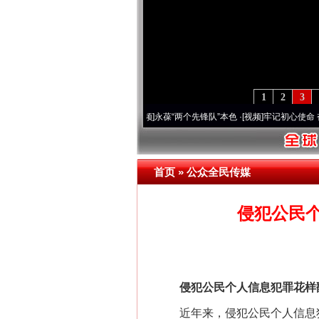
1
2
3
0周年 深刻改变雪域高原..
·[视频]
永葆“两个先锋队”本色
·[视频]
牢记初心使命 奋进复
首页
»
公众全民传媒
侵犯公民
侵犯公民个人信息犯罪花样翻
近年来，侵犯公民个人信息犯