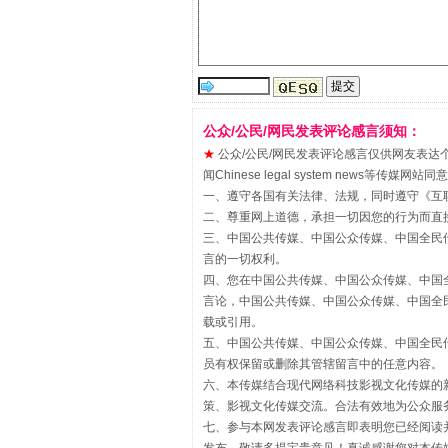
“刷贴”乱象丛生
公众/公民/网民发表评论感言须知：
★
公众/公民/网民发表评论感言仅供网友表达个人看法
闻Chinese legal system new
一、遵守各国有关法律、法规，同时遵守《
互
二、尊重网上道德，承担一切因您的行为而直
三、中国公共传媒、中国公众传媒、中国全民传媒China 
言的一切权利。
四、您在中国公共传媒、中国公众传媒、中国全民传媒Chin
言论，中国公共传媒、中国公众传媒、中国全民传媒China
载或引用。
五、中国公共传媒、中国公众传媒、中国全民传媒China 
揭批美国五大"原罪"
员有权保留或删除其管辖留言中的任意内容。
六、本传媒结合现代网络科技影视文化传媒的新
策、影视文化传媒交流。合法有效地为公众服
七、参与本网发表评论感言即表明您已经阅读并