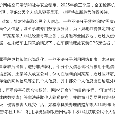
护网络空间清朗和社会安全稳定。2025年前三季度，全国检察
办案发现，侵犯公民个人信息犯罪呈现一些新特点新趋势值得关注。
对象，针对性获取公民个人信息。一些不法分子紧密追踪“黑灰
民个人信息，甚至形成专门数据服务商，为下游犯罪提供定制化“
。韩某某等人非法经营寻车业务，业务遍布全国多地，通过入侵
据，在未经车主同意的情况下，在车辆隐蔽处安装GPS定位器，
手段更趋智能化隐蔽化。一些不法分子利用网络爬虫、木马病
量获取后出售，进行非法获利。部分个人信息售出后被用于电信
信息案。王某等人成立公司，伙同在缅甸的周某某，通过应聘潜
存储的网购信息等公民个人信息。其中部分个人信息出售给境外
严重侵害公民合法权益。网络“开盒”行为目的多样。“开盒”行
建的数据库）等非法获取他人隐私信息，并散布引导网民攻击骚
茶叶“炒上天”
级，侵害被害人现实生活。如检察机关办理的赵某等人非法利用
查询“社工库”、利用系统漏洞攻击网站等手段非法获取公民个人