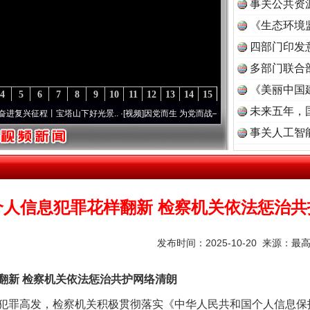
事关公共资
《生态环境
读
四部门印发
多部门联合
《美丽中国
4
5
6
7
8
9
10
11
12
13
14
15
未来五年，
兴征程丨宝塔山下好光景..
·[视频]
因党而生 为党而战——百年“纪”事⑧加强纪律..
·[视频
事关人工智
个人信息犯罪花样翻新 检察机关依法惩治共
发布时间：2025-10-20 来源：
最
新 检察机关依法惩治共护网络清朗
罪高发，检察机关积极贯彻落实《中华人民共和国个人信息保