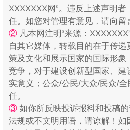
XXXXXXX网”。违反上述声
站台名比不上好声名
任。如您对管理有意见，请向留
②
凡本网注明“来源：XXXXX
自其它媒体，转载目的在于传递
策及文化和展示国家的国际形象
竞争，对于建设创新型国家、建
实意义；公众/公民/大众/民众
任。
漫山遍野的桃花与雪山、麦地、白藏房
除了
③
如你所反映投诉报料和投稿的
法规或不文明用语，请谅解！如