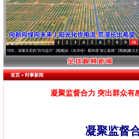
1
2
3
4
5
6
7
8
9
10
读懂乐至的“诗与远方”
·[视频]
从《水浒传》看间谍“攻心套路”
·[视频]
廉洁文化中国行丨
首页
»
时事新闻
凝聚监督合力 突出群众有
凝聚监督合