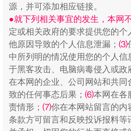
源，并可添加相应链接。
●就下列相关事宜的发生，本网
定或相关政府的要求提供您的个
他原因导致的个人信息泄漏；
⑶
生
“刷贴”乱象丛生
中所列明的情况使用您的个人信
于黑客攻击、电脑病毒侵入或政
在本网的企业、公司网站和共同
致的任何事态后果；
⑹
本网在各
责情形；
⑺
你在本网站留言的内
条款方可留言和反映投诉报料等
揭批美国五大"原罪"
"炒